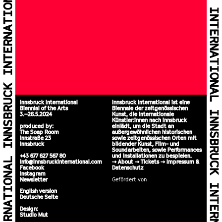
Innsbruck International
Innsbruck International ist eine
Biennial of the Arts
Biennale der zeitgenössischen
3.–26.5.2024
Kunst, die internationale
Künstler:innen nach Innsbruck
produced by:
einlädt, um die Stadt an
The Soap Room
außergewöhnlichen historischen
Innstraße 23
sowie zeitgenössischen Orten mit
Innsbruck
bildender Kunst, Film- und
Soundarbeiten, sowie Performances
+43 677 627 567 80
und Installationen zu bespielen.
info@innsbruckinternational.com
>>
About
>>
Tickets
>>
Impressum &
Facebook
Datenschutz
Instagram
Newsletter
Gefördert von
English version
Deutsche Seite
Design:
Studio Mut